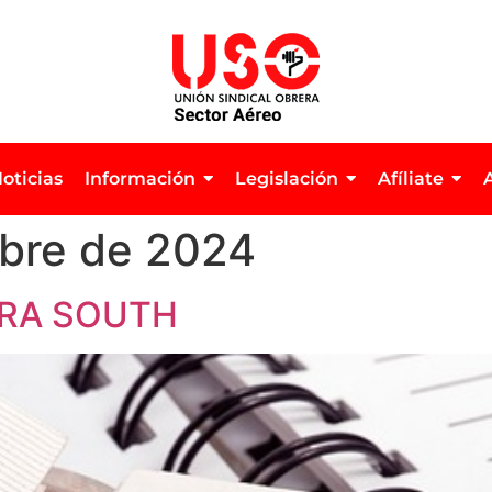
oticias
Información
Legislación
Afíliate
bre de 2024
ARA SOUTH