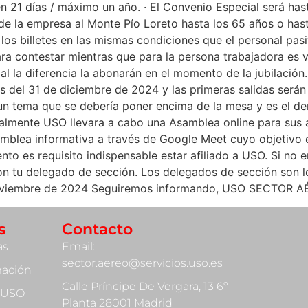
en 21 días / máximo un año. · El Convenio Especial será ha
de la empresa al Monte Pío Loreto hasta los 65 años o hasta
os billetes en las mismas condiciones que el personal pasivo
ra contestar mientras que para la persona trabajadora es vi
al la diferencia la abonarán en el momento de la jubilación
 del 31 de diciembre de 2024 y las primeras salidas serán
n tema que se debería poner encima de la mesa y es el dere
almente USO llevara a cabo una Asamblea online para sus a
amblea informativa a través de Google Meet cuyo objetivo 
ento es requisito indispensable estar afiliado a USO. Si no 
n tu delegado de sección. Los delegados de sección son los
e noviembre de 2024 Seguiremos informando, USO SECTOR A
s
Contacto
as
Email:
sector.aereo@servicios.uso.es
mación
Calle Príncipe De Vergara, 13 6º
 USO
Planta 28001 Madrid