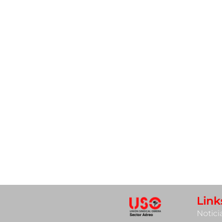
Link
Notici