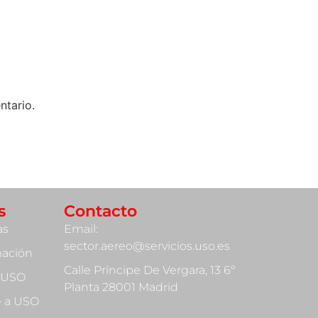
ntario.
s
Contacto
as
Email:
sector.aereo@servicios.uso.es
mación
Calle Príncipe De Vergara, 13 6º
 USO
Planta 28001 Madrid
te a USO