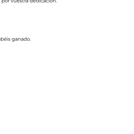
 por vuestra dedicación.
abéis ganado.