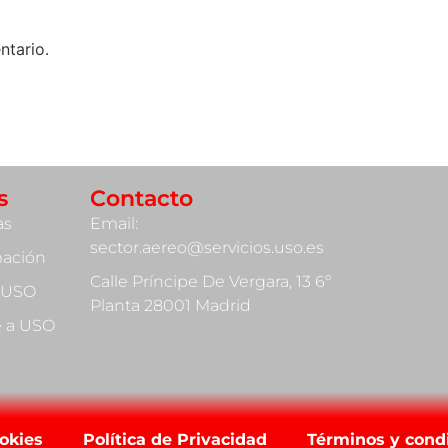
ntario.
s
Contacto
as
Email:
sector.aereo@servicios.uso.es
mación
Calle Príncipe De Vergara, 13 6º
 USO
Planta 28001 Madrid
te a USO
ookies
Política de Privacidad
Términos y cond