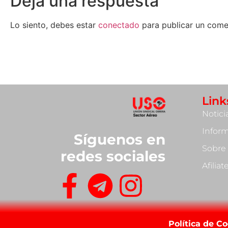
Deja una respuesta
Lo siento, debes estar
conectado
para publicar un come
Link
Notici
Infor
Síguenos en
Sobre
redes sociales
Afilia
Política de C