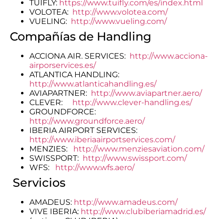
TUIFLY:
https://www.tuifly.com/es/index.html
VOLOTEA:
http://www.volotea.com/
VUELING:
http://www.vueling.com/
Compañías de Handling
ACCIONA AIR. SERVICES:
http://www.acciona-
airporservices.es/
ATLANTICA HANDLING:
http://www.atlanticahandling.es/
AVIAPARTNER:
http://www.aviapartner.aero/
CLEVER:
http://www.clever-handling.es/
GROUNDFORCE:
http://www.groundforce.aero/
IBERIA AIRPORT SERVICES:
http://www.iberiaairportservices.com/
MENZIES:
http://www.menziesaviation.com/
SWISSPORT:
http://www.swissport.com/
WFS:
http://www.wfs.aero/
Servicios
AMADEUS:
http://www.amadeus.com/
VIVE IBERIA:
http://www.clubiberiamadrid.es/