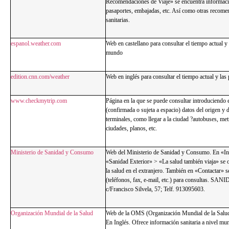
Recomendaciones de Viaje» se encuentra informaci
pasaportes, embajadas, etc. Así como otras recomen
sanitarias.
espanol.weather.com
Web en castellano para consultar el tiempo actual y 
mundo
edition.cnn.com/weather
Web en inglés para consultar el tiempo actual y las
www.checkmytrip.com
Página en la que se puede consultar introduciendo e
(confirmada o sujeta a espacio) datos del origen y d
terminales, como llegar a la ciudad ?autobuses, met
ciudades, planos, etc.
Ministerio de Sanidad y Consumo
Web del Ministerio de Sanidad y Consumo. En «In
«Sanidad Exterior» > «La salud también viaja» se o
la salud en el extranjero. También en «Contactar» s
(teléfonos, fax, e-mail, etc.) para consultas. 
c/Francisco Silvela, 57; Telf. 913095603.
Organización Mundial de la Salud
Web de la OMS (Organización Mundial de la Salud),
En Inglés. Ofrece información sanitaria a nivel mun