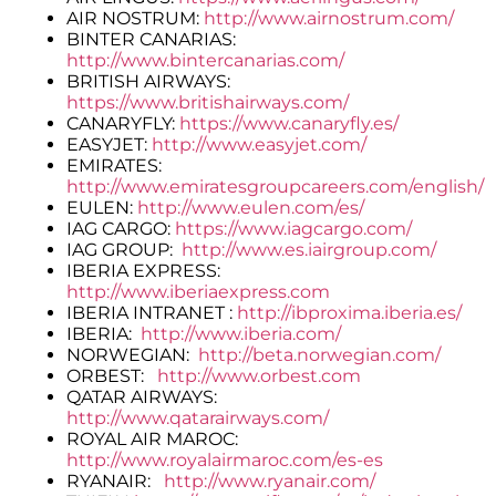
AIR NOSTRUM:
http://www.airnostrum.com/
BINTER CANARIAS:
http://www.bintercanarias.com/
BRITISH AIRWAYS:
https://www.britishairways.com/
CANARYFLY:
https://www.canaryfly.es/
EASYJET:
http://www.easyjet.com/
EMIRATES:
http://www.emiratesgroupcareers.com/english/
EULEN:
http://www.eulen.com/es/
IAG CARGO:
https://www.iagcargo.com/
IAG GROUP:
http://www.es.iairgroup.com/
IBERIA EXPRESS:
http://www.iberiaexpress.com
IBERIA INTRANET :
http://ibproxima.iberia.es/
IBERIA:
http://www.iberia.com/
NORWEGIAN:
http://beta.norwegian.com/
ORBEST:
http://www.orbest.com
QATAR AIRWAYS:
http://www.qatarairways.com/
ROYAL AIR MAROC:
http://www.royalairmaroc.com/es-es
RYANAIR:
http://www.ryanair.com/