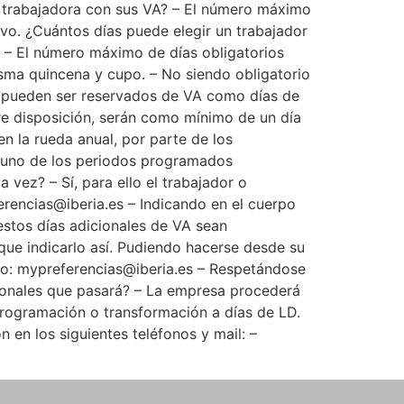
o trabajadora con sus VA? – El número máximo
ivo. ¿Cuántos días puede elegir un trabajador
? – El número máximo de días obligatorios
isma quincena y cupo. – No siendo obligatorio
as pueden ser reservados de VA como días de
bre disposición, serán como mínimo de un día
n la rueda anual, por parte de los
er uno de los periodos programados
vez? – Sí, para ello el trabajador o
erencias@iberia.es – Indicando en el cuerpo
estos días adicionales de VA sean
 que indicarlo así. Pudiendo hacerse desde su
reo: mypreferencias@iberia.es – Respetándose
cionales que pasará? – La empresa procederá
 programación o transformación a días de LD.
 en los siguientes teléfonos y mail: –