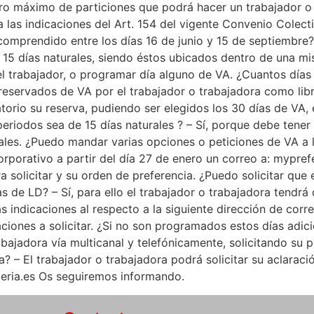
ero máximo de particiones que podrá hacer un trabajador 
a las indicaciones del Art. 154 del vigente Convenio Colect
comprendido entre los días 16 de junio y 15 de septiembre
 15 días naturales, siendo éstos ubicados dentro de una m
del trabajador, o programar día alguno de VA. ¿Cuantos dí
r reservados de VA por el trabajador o trabajadora como li
rio su reserva, pudiendo ser elegidos los 30 días de VA, e
 periodos sea de 15 días naturales ? – Sí, porque debe ten
es. ¿Puedo mandar varias opciones o peticiones de VA a la 
porativo a partir del día 27 de enero un correo a: mypref
 solicitar y su orden de preferencia. ¿Puedo solicitar que 
as de LD? – Sí, para ello el trabajador o trabajadora tendrá
as indicaciones al respecto a la siguiente dirección de cor
ciones a solicitar. ¿Si no son programados estos días adi
abajadora vía multicanal y telefónicamente, solicitando su
 – El trabajador o trabajadora podrá solicitar su aclaración
eria.es Os seguiremos informando.