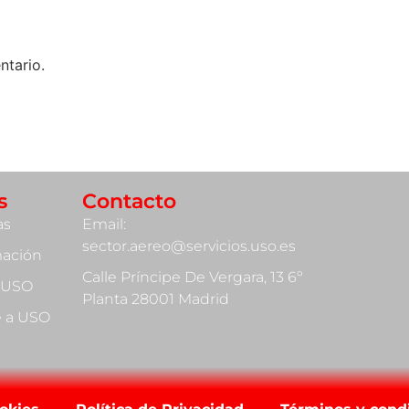
ntario.
s
Contacto
as
Email:
sector.aereo@servicios.uso.es
mación
Calle Príncipe De Vergara, 13 6º
 USO
Planta 28001 Madrid
te a USO