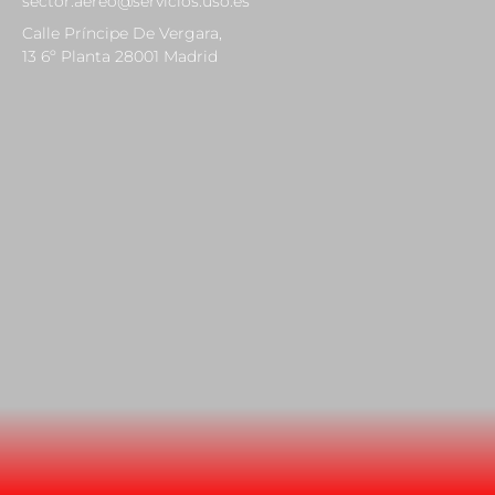
sector.aereo@servicios.uso.es
Calle Príncipe De Vergara,
13 6º Planta 28001 Madrid