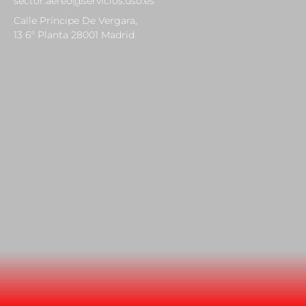
sector.aereo@servicios.uso.es
Calle Príncipe De Vergara,
13 6º Planta 28001 Madrid