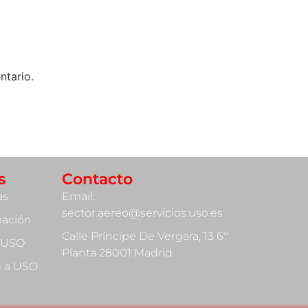
ntario.
s
Contacto
as
Email:
sector.aereo@servicios.uso.es
mación
Calle Príncipe De Vergara, 13 6º
 USO
Planta 28001 Madrid
te a USO