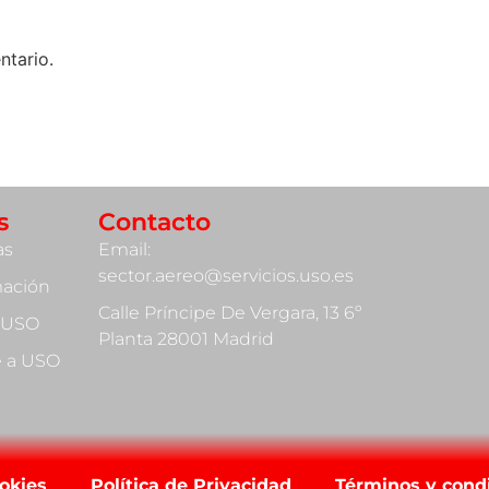
ntario.
s
Contacto
as
Email:
sector.aereo@servicios.uso.es
mación
Calle Príncipe De Vergara, 13 6º
 USO
Planta 28001 Madrid
te a USO
ookies
Política de Privacidad
Términos y cond