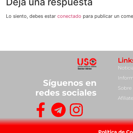
Deja una respuesta
Lo siento, debes estar
conectado
para publicar un come
Link
Notici
Infor
Síguenos en
Sobre
redes sociales
Afilia
Política de C