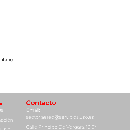
ntario.
s
Contacto
as
Email:
sector.aereo@servicios.uso.es
mación
Calle Príncipe De Vergara, 13 6º
 USO