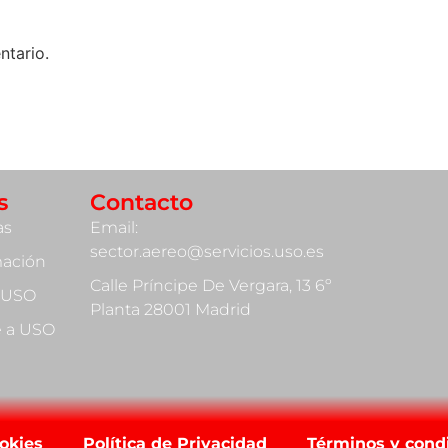
ntario.
s
Contacto
as
Email:
sector.aereo@servicios.uso.es
mación
Calle Príncipe De Vergara, 13 6º
 USO
Planta 28001 Madrid
te a USO
ookies
Política de Privacidad
Términos y cond