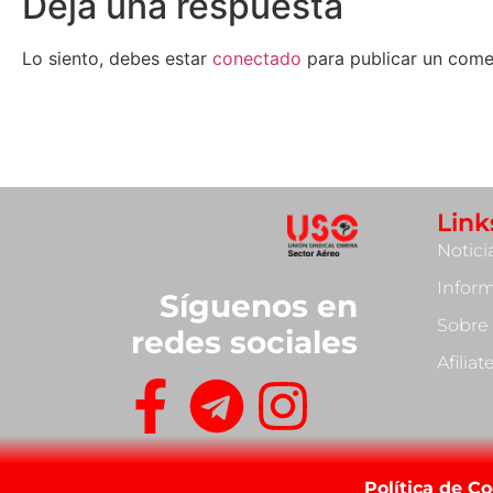
Deja una respuesta
Lo siento, debes estar
conectado
para publicar un come
Link
Notici
Infor
Síguenos en
Sobre
redes sociales
Afilia
Política de C