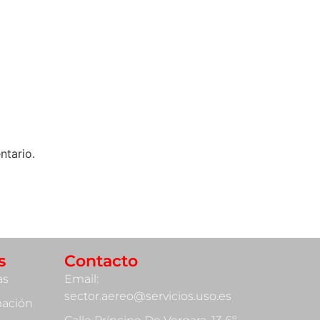
ntario.
s
Contacto
as
Email:
sector.aereo@servicios.uso.es
mación