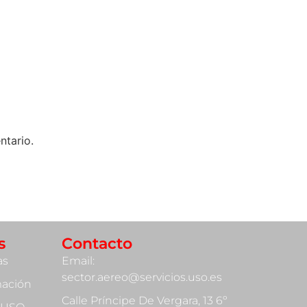
ntario.
s
Contacto
as
Email:
sector.aereo@servicios.uso.es
mación
Calle Príncipe De Vergara, 13 6º