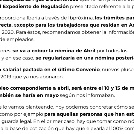
el Expediente de Regulación
presentado referente a la pl
roporciona Iberia a través de Ibpróxima,
los trámites pa
recta
, e
xcepto para los trabajadores que residan en A
de 2020. Para éstos, recomendamos obtener la informació
t de empleados.
ores,
se va a cobrar la nómina de Abril
por todos los
E
y en ese caso,
se regularizaría en una nómina posteri
 salarial pactada en el último Convenio
, nuevos pluse
 y 2019 que ya nos abonaron.
leo correspondiente a abril, será entre el 10 y 15 de
ambién se haría en mayo
según nos informaban.
e lo vamos planteando, hoy podemos concretar cómo s
 como por ejemplo
para aquellas personas que han es
por guarda legal. En el primer caso, hay que tomar como
 a la base de cotización que hay que elevarla al 100% com