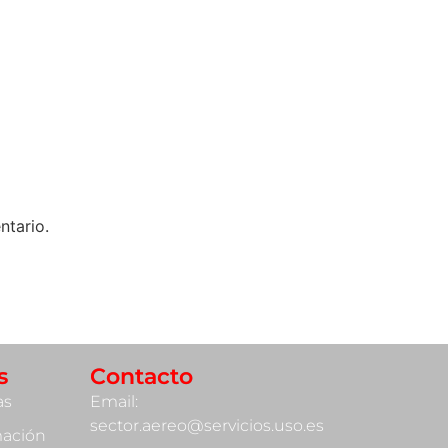
ntario.
s
Contacto
as
Email:
sector.aereo@servicios.uso.es
mación