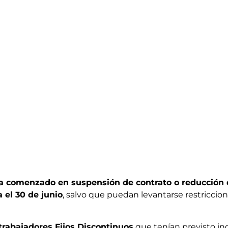
ha comenzado en suspensión de contrato o reducción
 el 30 de junio
, salvo que puedan levantarse restriccio
 trabajadores Fijos Discontinuos
que tenían previsto inc