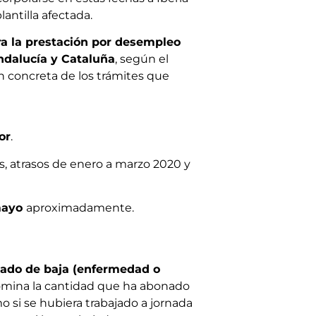
antilla afectada.
ra la
prestación por desempleo
ndalucía y Cataluña
, según el
n concreta de los trámites que
or
.
s, atrasos de enero a marzo 2020 y
 mayo
aproximadamente.
e
tado de baja
(enfermedad o
 nómina la cantidad que ha abonado
o si se hubiera trabajado a jornada