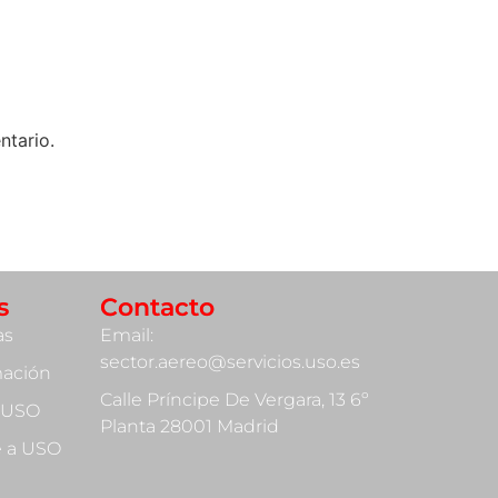
ntario.
s
Contacto
as
Email:
sector.aereo@servicios.uso.es
mación
Calle Príncipe De Vergara, 13 6º
 USO
Planta 28001 Madrid
te a USO