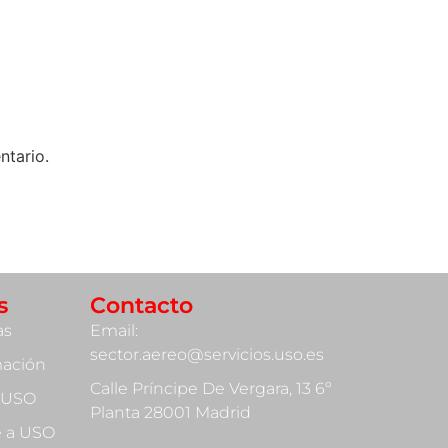
ntario.
s
Contacto
as
Email:
sector.aereo@servicios.uso.es
mación
Calle Príncipe De Vergara, 13 6º
 USO
Planta 28001 Madrid
te a USO