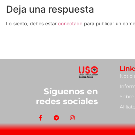
Deja una respuesta
Lo siento, debes estar
conectado
para publicar un come
Link
Notici
Infor
Síguenos en
Sobre
redes sociales
Afilia