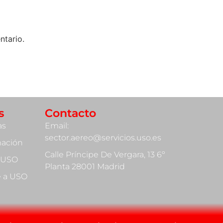
ntario.
s
Contacto
as
Email:
sector.aereo@servicios.uso.es
mación
Calle Príncipe De Vergara, 13 6º
 USO
Planta 28001 Madrid
te a USO