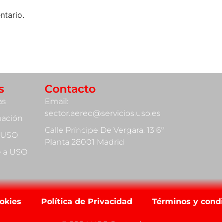
ntario.
s
Contacto
as
Email:
sector.aereo@servicios.uso.es
mación
Calle Príncipe De Vergara, 13 6º
 USO
Planta 28001 Madrid
te a USO
ookies
Política de Privacidad
Términos y cond