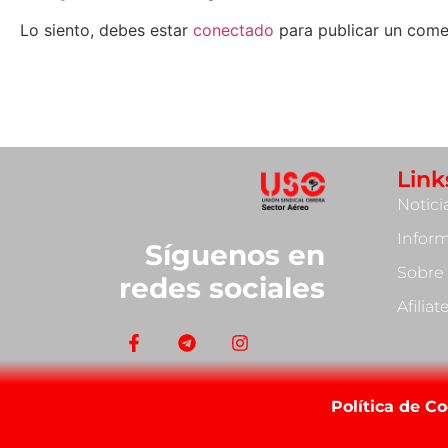
Lo siento, debes estar
conectado
para publicar un come
Link
Notici
Infor
Síguenos en
Sobre
redes sociales
Afilia
Política de C