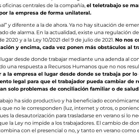
s oficinas centrales de la compañía,
el teletrabajo se ma
por la empresa de forma unilateral.
al” y diferente a la de ahora. Ya no hay situación de eme
estado de alarma. En la actualidad, existe una regulación
2020 y a la Ley 10/2021 del 9 de julio de 2021.
No nos c
ación y encima, cada vez ponen más obstáculos al tr
l lugar desde donde trabajar mediante una adenda al cont
xigido una respuesta a Recursos Humanos que no nos res
a la empresa el lugar desde donde se trabaja por lo 
nto legal para que el trabajador pueda cambiar de re
n solo problemas de conciliación familiar o de salud
bajo ha sido productivo y ha beneficiado económicamen
que no le corresponden (luz, internet y otros, o ponien
 la desautorización para trasladarse en verano si lo nec
e la Ley no impide a los trabajadores. El cambio de dom
 combina con el presencial o no, y tanto en verano com