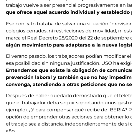
trabajo vuelve a ser presencial progresivamente en la
que ofrece aquel acuerdo individual y establecido 
Ese contrato trataba de salvar una situación “provision
colegios cerrados, ni restricciones de movilidad, ni 
marca el Real Decreto 28/2020 del 22 de septiembre de 
algún movimiento para adaptarse a la nueva legisl
El verano pasado, los trabajadores podían modificar e
esa posibilidad sin ninguna justificación. USO ha e
Entendemos que existe la obligación de comunicar 
prevención laboral y también que no hay impedime
convenga, atendiendo a otras peticiones que no sea
Después de haber quedado demostrado que el teletra
que el trabajador deba seguir soportando unos gastos 
ejemplo). ¿Y para compensar qué recibe de IBERIA? Pues
opción de emprender otras acciones para obtener lo qu
el trabajo sea a distancia, independientemente de si
año.