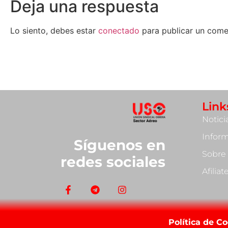
Deja una respuesta
Lo siento, debes estar
conectado
para publicar un come
Link
Notici
Infor
Síguenos en
Sobre
redes sociales
Afilia
Política de C