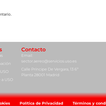
ntario.
s
Contacto
as
Email:
sector.aereo@servicios.uso.es
mación
Calle Príncipe De Vergara, 13 6º
 USO
Planta 28001 Madrid
te a USO
ookies
Política de Privacidad
Términos y cond