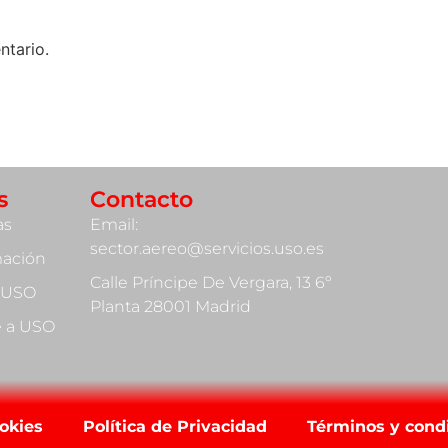
ntario.
s
Contacto
as
Email:
sector.aereo@servicios.uso.es
mación
Calle Príncipe De Vergara, 13 6º
 USO
Planta 28001 Madrid
te a USO
ookies
Política de Privacidad
Términos y cond