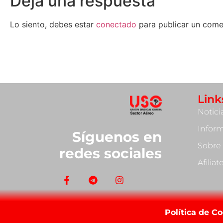
Deja una respuesta
Lo siento, debes estar
conectado
para publicar un come
Link
Notici
Infor
Síguenos en
Sobre
redes sociales
Afilia
Política de C