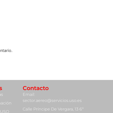
ntario.
s
Contacto
as
Email:
sector.aereo@servicios.uso.es
mación
Calle Príncipe De Vergara, 13 6º
 USO