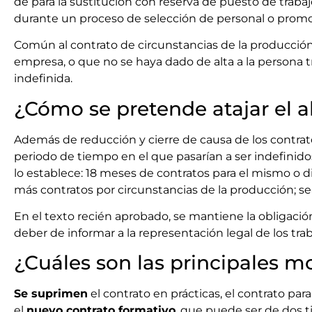
de para la sustitución con reserva de puesto de traba
durante un proceso de selección de personal o promo
Común al contrato de circunstancias de la producción 
empresa, o que no se haya dado de alta a la persona t
indefinida.
¿Cómo se pretende atajar el 
Además de reducción y cierre de causa de los contrat
periodo de tiempo en el que pasarían a ser indefinido
lo establece: 18 meses de contratos para el mismo o
más contratos por circunstancias de la producción; s
En el texto recién aprobado, se mantiene la obligació
deber de informar a la representación legal de los tra
¿Cuáles son las principales m
Se suprimen
el contrato en prácticas, el contrato para
el
nuevo contrato formativo
, que puede ser de dos t