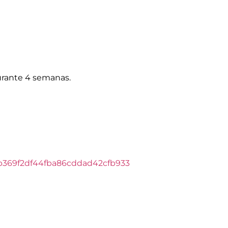
durante 4 semanas.
i72b369f2df44fba86cddad42cfb933