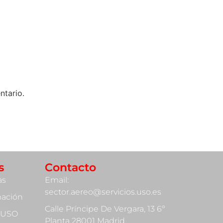
ntario.
s
Contacto
as
Email:
sector.aereo@servicios.uso.es
mación
Calle Príncipe De Vergara, 13 6º
 USO
Planta 28001 Madrid