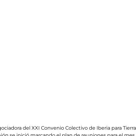
ociadora del XXI Convenio Colectivo de Iberia para Tierra
ión se inició marcando el plan de reuniones para el mes