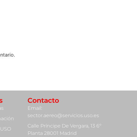
ntario.
s
Contacto
as
Email:
sector.aereo@servicios.uso.es
mación
Calle Príncipe De Vergara, 13 6º
 USO
Planta 28001 Madrid