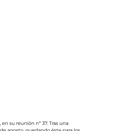
, en su reunión nº 37. Tras una
 de agosto, quedando éste para los