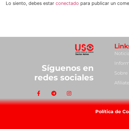
Lo siento, debes estar
conectado
para publicar un come
Link
Notici
Infor
Síguenos en
Sobre
redes sociales
Afilia
Política de C