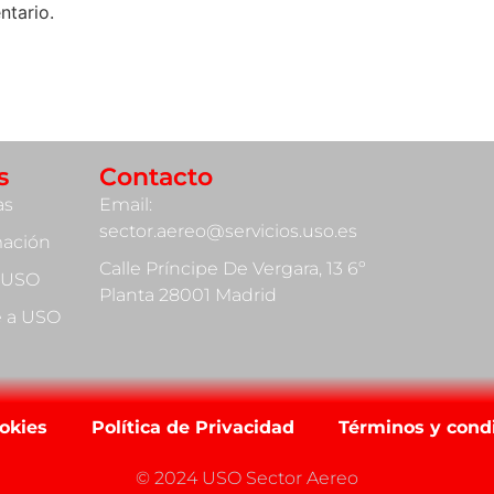
ntario.
s
Contacto
as
Email:
sector.aereo@servicios.uso.es
mación
Calle Príncipe De Vergara, 13 6º
 USO
Planta 28001 Madrid
te a USO
ookies
Política de Privacidad
Términos y cond
© 2024 USO Sector Aereo