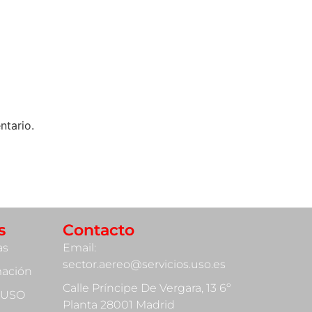
ntario.
s
Contacto
as
Email:
sector.aereo@servicios.uso.es
mación
Calle Príncipe De Vergara, 13 6º
 USO
Planta 28001 Madrid