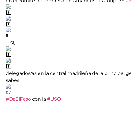
en el comité de empresa de Amadeus IT Group, en
#
… Sí,
delegados/as en la central madrileña de la principal
sabes
#DaElPaso
con la
#USO