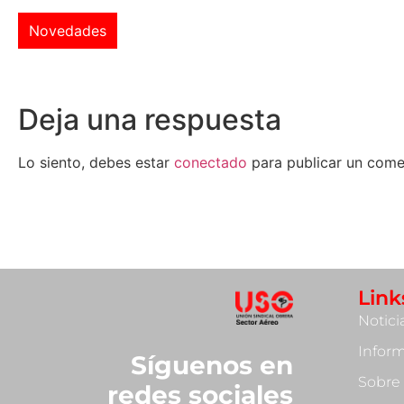
Novedades
Deja una respuesta
Lo siento, debes estar
conectado
para publicar un come
Link
Notici
Infor
Síguenos en
Sobre
redes sociales