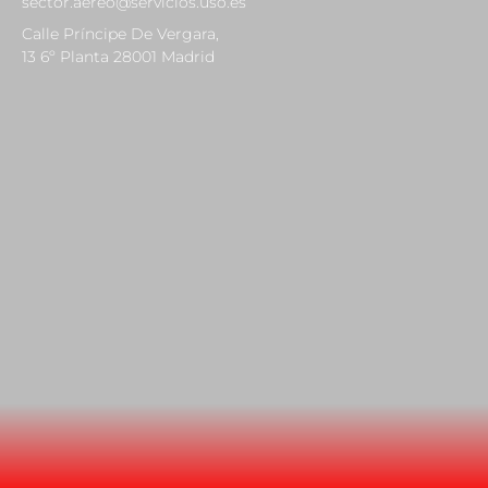
sector.aereo@servicios.uso.es
Calle Príncipe De Vergara,
13 6º Planta 28001 Madrid