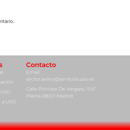
ntario.
s
Contacto
as
Email:
sector.aereo@servicios.uso.es
mación
Calle Príncipe De Vergara, 13 6º
 USO
Planta 28001 Madrid
te a USO