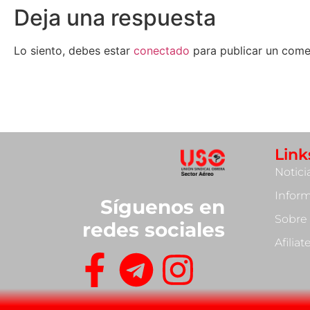
Deja una respuesta
Lo siento, debes estar
conectado
para publicar un come
Link
Notici
Infor
Síguenos en
Sobre
redes sociales
Afilia