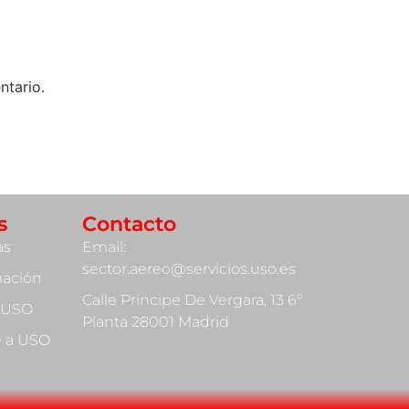
ntario.
s
Contacto
as
Email:
sector.aereo@servicios.uso.es
mación
Calle Príncipe De Vergara, 13 6º
 USO
Planta 28001 Madrid
te a USO