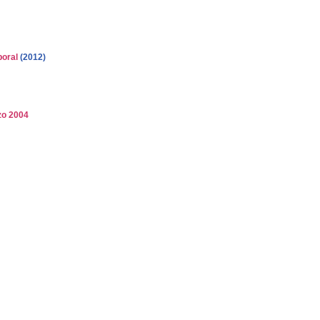
boral
(2012)
zo 2004