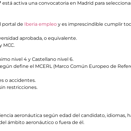
7
está activa una convocatoria en Madrid para selecciona
l portal de
Iberia empleo
y es imprescindible cumplir todo
versidad aprobada, o equivalente.
 y MCC.
imo nivel 4 y Castellano nivel 6.
2, según define el MCERL (Marco Común Europeo de Refere
es o accidentes.
in restricciones.
riencia aeronáutica según edad del candidato, idiomas, hab
del ámbito aeronáutico o fuera de él.