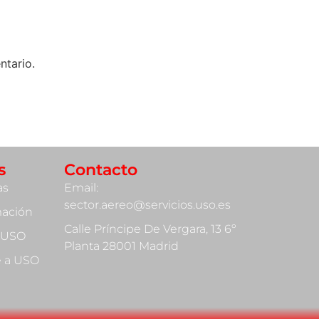
ntario.
s
Contacto
as
Email:
sector.aereo@servicios.uso.es
mación
Calle Príncipe De Vergara, 13 6º
 USO
Planta 28001 Madrid
te a USO