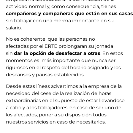
actividad normal y, como consecuencia, tienes
c
o
mp
añ
e
r
os
y
c
o
mp
añ
e
r
as
q
ue
e
s
t
án e
n
s
u
s
c
asas
sin trabajar con una merma importante en su
salario.
No es coherente que las personas no
afectadas por el ERTE prolongaran su jornada
sin
d
a
r
l
a
o
p
c
i
ón
de d
e
sa
f
ec
t
a
r
a
o
t
r
as
. En estos
momentos es más importante que nunca ser
rigurosos en el respeto del horario asignado y los
descansos y pausas establecidos.
Desde estas líneas advertimos a la empresa de la
necesidad del cese de la realización de horas
extraordinarias en el supuesto de estar llevándose
a cabo y a los trabajadores, en caso de ser uno de
los afectados, poner a su disposición todos
nuestros servicios en caso de necesitarlos.