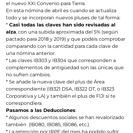
el nuevo XXI Convenio para Tierra.
En esta nómina de abril es cuando se actualiza
todo y se incorporan nuevos pluses de tal forma:
*
Casi todas las claves han sido revisadas al
alza
, con una subida aproximada del 5% (según
pactado para 2018 y 2019) y que podéis comprobar
comparando con la cantidad para cada clave de
una nómina anterior.
* Las claves IB303 y IB304 que corresponden a
complementos de antigüedad son las únicas que
no sufren cambios.
* Se añade la nueva clave del plus de Área
correspondiente (IB321 DSA, IB322 DT, o IB323
Corporativa y LA) y también el plus de FIJI si te
correspondiera.
Pasamos a las Deducciones
:
* Algunos descuentos sociales se han revalorizado
también (lB080, IB085, IB086, etc.)
* La retención por IRPF del mes ha podido sufrir