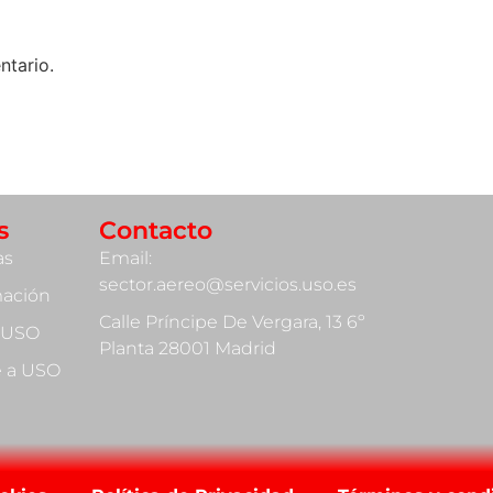
ntario.
s
Contacto
as
Email:
sector.aereo@servicios.uso.es
mación
Calle Príncipe De Vergara, 13 6º
 USO
Planta 28001 Madrid
te a USO