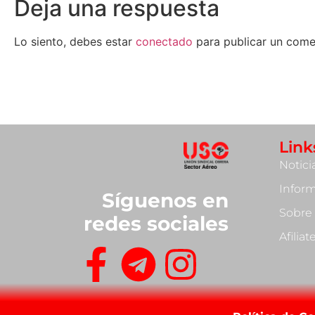
Deja una respuesta
Lo siento, debes estar
conectado
para publicar un come
Link
Notici
Infor
Síguenos en
Sobre
redes sociales
Afilia