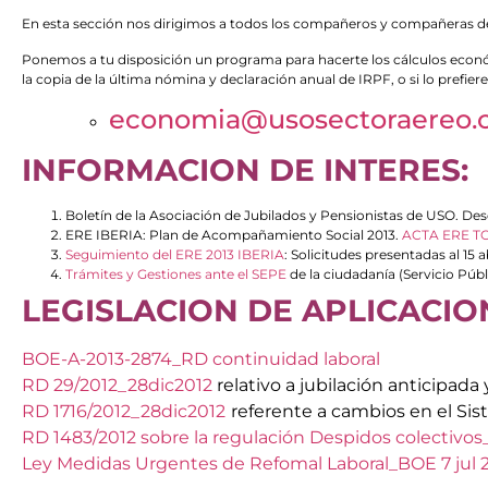
En esta sección nos dirigimos a todos los compañeros y compañeras del
Ponemos a tu disposición un programa para hacerte los cálculos econó
la copia de la última nómina y declaración anual de IRPF, o si lo prefie
economia@usosectoraereo
INFORMACION DE INTERES:
Boletín de la Asociación de Jubilados y Pensionistas de USO. De
ERE IBERIA:
Plan de Acompañamiento Social 2013.
ACTA ERE TCP
Seguimiento del ERE 2013 IBERIA
: Solicitudes presentadas al 15 ab
Trámites y Gestiones ante el SEPE
de la ciudadanía (Servicio Púb
LEGISLACION DE APLICACIO
BOE-A-2013-2874_RD continuidad laboral
RD 29/2012_28dic2012
relativo a jubilación anticipada y
RD 1716/2012_28dic2012
referente a cambios en el Si
RD 1483/2012 sobre la regulación Despidos colectivo
Ley Medidas Urgentes de Refomal Laboral_BOE 7 jul 