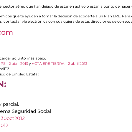
 sector aéreo que han dejado de estar en activo o están a punto de hacerl
micos que te ayuden a tomar la decisión de acogerte a un Plan ERE. Para
res, contactar vía electrónica con cualquiera de estas direcciones de corre
.com
scargar adjunto más abajo.
S _ 2 abril 2013
y
ACTA ERE TIERRA _ 2 abril 2013
ril’13.
lico de Empleo Estatal)
N:
 parcial.
stema Seguridad Social
s_30oct2012
2012