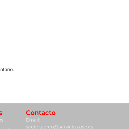
ntario.
s
Contacto
as
Email:
sector.aereo@servicios.uso.es