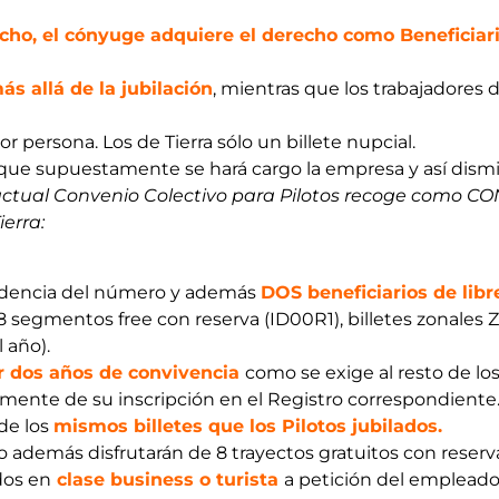
echo, el cónyuge adquiere el derecho como Beneficiar
ás allá de la jubilación
, mientras que los trabajadores d
r persona. Los de Tierra sólo un billete nupcial.
s que supuestamente se hará cargo la empresa y así dismin
 actual Convenio Colectivo para Pilotos recoge como 
erra:
ndencia del número y además
DOS beneficiarios de lib
segmentos free con reserva (ID00R1), billetes zonales Z1 
 año).
r dos años de convivencia
como se exige al resto de lo
ntemente de su inscripción en el Registro correspondiente
 de los
mismos billetes que los Pilotos jubilados.
to además disfrutarán de 8 trayectos gratuitos con reserv
dos en
clase business o turista
a petición del empleado