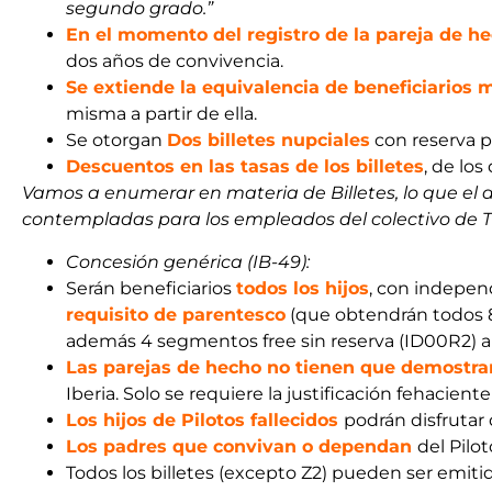
segundo grado.”
En el momento del registro de la pareja de h
dos años de convivencia.
Se extiende la equivalencia de beneficiarios m
misma a partir de ella.
Se otorgan
Dos billetes nupciales
con reserva po
Descuentos en las tasas de los billetes
, de lo
Vamos a enumerar en materia de Billetes, lo que el
contempladas para los empleados del colectivo de Ti
Concesión genérica (IB-49):
Serán beneficiarios
todos los hijos
, con indepe
requisito de parentesco
(que obtendrán todos 8 
además 4 segmentos free sin reserva (ID00R2) al
Las parejas de hecho no tienen que demostra
Iberia. Solo se requiere la justificación fehacie
Los hijos de Pilotos fallecidos
podrán disfrutar
Los padres que convivan o dependan
del Pilo
Todos los billetes (excepto Z2) pueden ser emiti