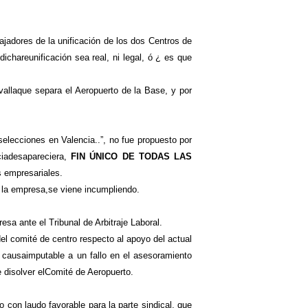
dores de la unificación de los dos Centros de
chareunificación sea real, ni legal, ó ¿ es que
vallaque separa el Aeropuerto de la Base, y por
ecciones en Valencia..”, no fue propuesto por
ciadesapareciera,
FIN ÚNICO DE TODAS LAS
s empresariales.
a empresa,se viene incumpliendo.
 ante el Tribunal de Arbitraje Laboral.
el comité de centro respecto al apoyo del actual
r causaimputable a un fallo en el asesoramiento
e disolver elComité de Aeropuerto.
con laudo favorable para la parte sindical, que