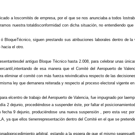
 a loscomités de empresa, por el que se nos anunciaba a todos lostrabaja
mos nuestra totaldisconformidad con dicha situación, no entendiendo que di
a ó BloqueTécnico, siguen prestando sus atribuciones laborales dentro de la 
hacia el otro.
ntesdel antiguo Bloque Técnico hasta 2.008, para celebrar unas únicasel
mercantil,intentando de esa manera que el Comité del Aeropuerto de Valen
a eliminar el comité con más fuerza reivindicativa respecto de las decisione
ley que demanera reiterada y respecto al proceso electoral vigente en l
centro de trabajo del Aeropuerto de Valencia, fue impugnado por laempresa
día 2 dejunio, procediéndose a suspender éste, por faltar el posicionamientod
e en fecha 9 dejunio, produciéndose una nueva suspensión , pero esta vez po
PLA, ya que ellos tienenrepresentación dentro del Comité en el que se pretend
doprocedimiento arbitral, estando a la espera de que el mismo searesuelto 