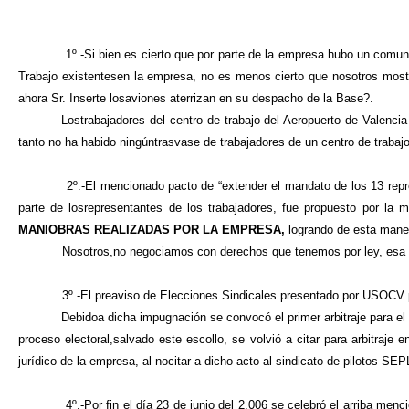
1º.-Si bien es cierto que por parte de la empresa hubo un comunicado
Trabajo existentesen la empresa, no es menos cierto que nosotros mostra
ahora Sr. Inserte losaviones aterrizan en su despacho de la Base?.
Lostrabajadores del centro de trabajo del Aeropuerto de Valenci
tanto no ha habido ningúntrasvase de trabajadores de un centro de trabajo 
2º.-El mencionado pacto de “extender el mandato de los 13 representa
parte de losrepresentantes de los trabajadores, fue propuesto por la 
MANIOBRAS REALIZADAS POR LA EMPRESA,
logrando de esta maner
Nosotros,no negociamos con derechos que tenemos por ley, esa misma 
3º.-El preaviso de Elecciones Sindicales presentado por USOCV para el
Debidoa dicha impugnación se convocó el primer arbitraje para el 
proceso electoral,salvado este escollo, se volvió a citar para arbitraj
jurídico de la empresa, al nocitar a dicho acto al sindicato de pilotos SE
4º.-Por fin el día 23 de junio del 2.006 se celebró el arriba menciona